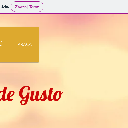
 dziś.
Zacznij Teraz
Ć
PRACA
de
Gusto