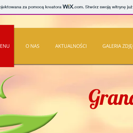
projektowana za pomocą kreatora
.com
. Stwórz swoją witrynę już
ENU
O NAS
AKTUALNOŚCI
GALERIA ZDJĘ
Gran