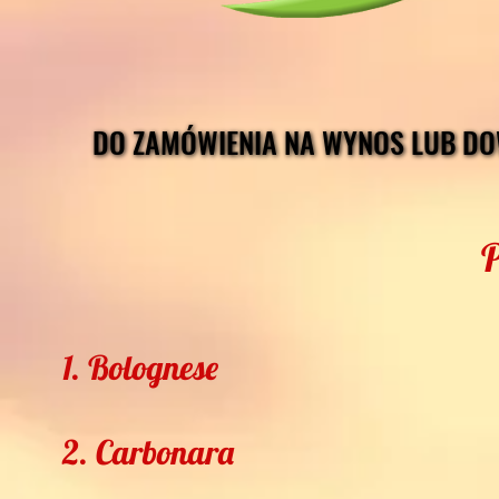
DO Z
DO Z
1. Bolognes
2. Carbonar